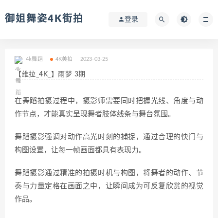
御姐舞姿4K街拍
登录
4k舞蹈
4K美拍
2023-03-25
【维拉_4K_】雨梦 3期
在舞蹈拍摄过程中，摄影师需要同时把握光线、角度与动
作节点，才能真实呈现舞者肢体线条与舞台氛围。
舞蹈摄影强调对动作高光时刻的捕捉，通过合理的快门与
构图设置，让每一帧画面都具有表现力。
舞蹈摄影通过精准的拍摄时机与构图，将舞者的动作、节
奏与力量定格在画面之中，让瞬间成为可反复欣赏的视觉
作品。