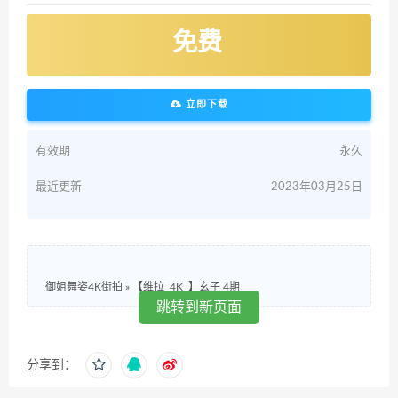
免费
立即下载
有效期
永久
最近更新
2023年03月25日
御姐舞姿4K街拍
»
【维拉_4K_】玄子 4期
跳转到新页面
分享到：