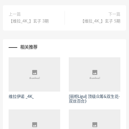
上一篇
下一篇
【维拉_4K_】玄子 3期
【维拉_4K_】玄子 5期
相关推荐
维拉伊诺 _4K_
[丽柜Ligui] 顶级众筹&双生花-
双丝百合》