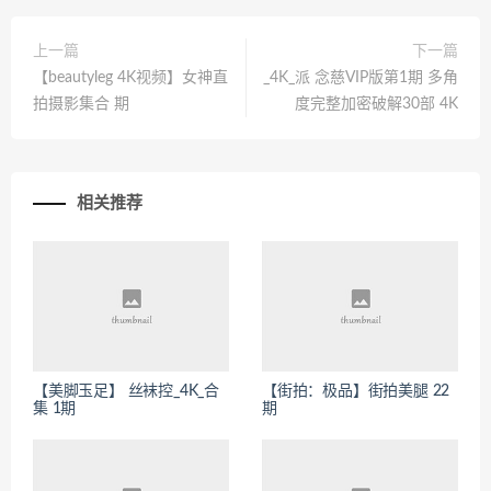
上一篇
下一篇
【beautyleg 4K视频】女神直
_4K_派 念慈VIP版第1期 多角
拍摄影集合 期
度完整加密破解30部 4K
相关推荐
【美脚玉足】 丝袜控_4K_合
【街拍：极品】街拍美腿 22
集 1期
期