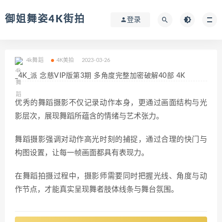
御姐舞姿4K街拍
登录
4k舞蹈
4K美拍
2023-03-26
_4K_派 念慈VIP版第3期 多角度完整加密破解40部 4K
优秀的舞蹈摄影不仅记录动作本身，更通过画面结构与光
影层次，展现舞蹈所蕴含的情绪与艺术张力。
舞蹈摄影强调对动作高光时刻的捕捉，通过合理的快门与
构图设置，让每一帧画面都具有表现力。
在舞蹈拍摄过程中，摄影师需要同时把握光线、角度与动
作节点，才能真实呈现舞者肢体线条与舞台氛围。