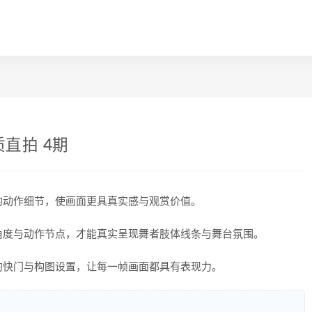
直拍 4期
的动作细节，使画面更具真实感与观赏价值。
角度与动作节点，才能真实呈现舞者肢体线条与舞台氛围。
的快门与构图设置，让每一帧画面都具有表现力。