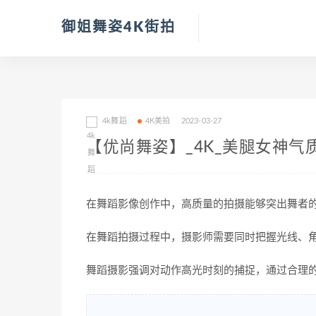
御姐舞姿4K街拍
4k舞蹈
4K美拍
2023-03-27
【优尚舞姿】_4K_美腿女神气质
在舞蹈影像创作中，高质量的拍摄能够突出舞者
在舞蹈拍摄过程中，摄影师需要同时把握光线、
舞蹈摄影强调对动作高光时刻的捕捉，通过合理