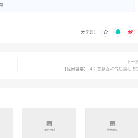
期
分享到：
下一
【优尚舞姿】_4K_美腿女神气质直拍 5