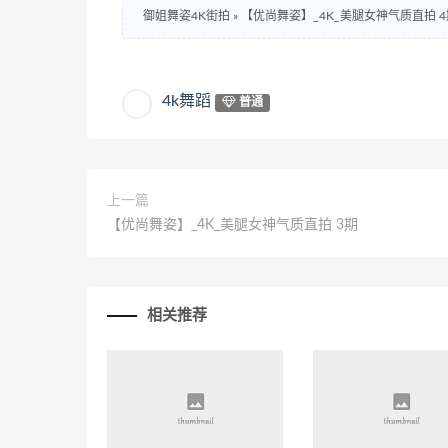
御姐舞姿4K街拍
»
【优尚舞姿】_4K_美腿女神气质直拍 4
4k舞蹈
普通
上一篇
【优尚舞姿】_4K_美腿女神气质直拍 3期
相关推荐