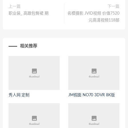
上一篇
下一篇
职业装_ 高跟包臀裙 期
名模摄影 JVID视频 价值7520
元高清视频118部
相关推荐
秀人网 定制
JM假面 NO70 3DVR 8K版