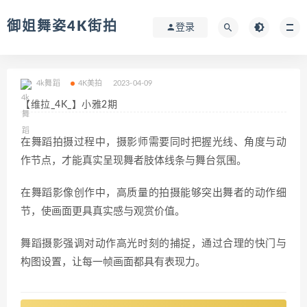
御姐舞姿4K街拍
登录
4k舞蹈
4K美拍
2023-04-09
【维拉_4K_】小雅2期
在舞蹈拍摄过程中，摄影师需要同时把握光线、角度与动
作节点，才能真实呈现舞者肢体线条与舞台氛围。
在舞蹈影像创作中，高质量的拍摄能够突出舞者的动作细
节，使画面更具真实感与观赏价值。
舞蹈摄影强调对动作高光时刻的捕捉，通过合理的快门与
构图设置，让每一帧画面都具有表现力。