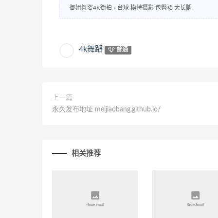
御姐舞姿4K街拍
»
台球 模特摄影 包臀裙 大长腿
4k舞蹈
普通
上一篇
永久发布地址 meijiaobang.github.io/
相关推荐