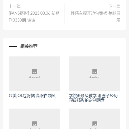
上一篇
下一篇
[PANS摄影] 2023.03.06 新期
性感车模开边包臀裙 美腿展
刊0330期 诗诗
示
相关推荐
超美 OL包臀裙 高跟白领风
学院派顶级教学 聊圈子经历
顶级精彩拍定制网盘