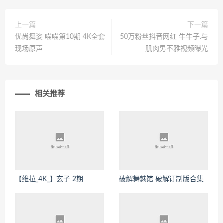
上一篇
下一篇
优尚舞姿 喵喵第10期 4K全套
50万粉丝抖音网红 牛牛子.与
现场原声
肌肉男不雅视频曝光
相关推荐
【维拉_4K_】玄子 2期
破解舞魅馆 破解订制版合集