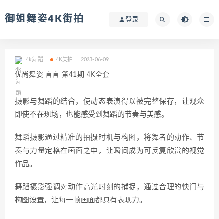
御姐舞姿4K街拍
登录
4k舞蹈
4K美拍
2023-06-09
优尚舞姿 言言 第41期 4K全套
摄影与舞蹈的结合，使动态表演得以被完整保存，让观众
即使不在现场，也能感受到舞蹈的节奏与美感。
舞蹈摄影通过精准的拍摄时机与构图，将舞者的动作、节
奏与力量定格在画面之中，让瞬间成为可反复欣赏的视觉
作品。
舞蹈摄影强调对动作高光时刻的捕捉，通过合理的快门与
构图设置，让每一帧画面都具有表现力。