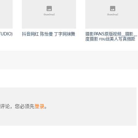
UDIO)
抖音网红 陈怡曼 丁字网袜舞
摄影PANS原版视频__摄影__
度摄影 rou丝美人写真微距
评论，您必须先
登录
。