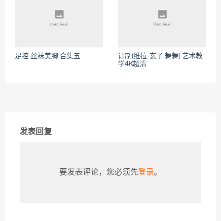
足控-丝袜美脚 合集五
订制(维拉-玄子 舞舞) 艺术教
学4K超清
发表回复
要发表评论，您必须先
登录
。